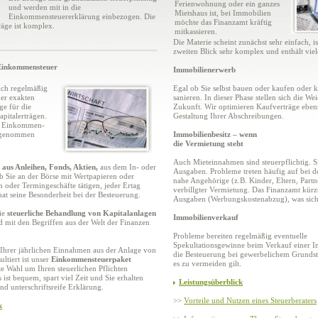
Ferienwohnung oder ein ganzes
und werden mit in die
Mietshaus ist, bei Immobilien
Einkommensteuererklärung einbezogen. Die
möchte das Finanzamt kräftig
räge ist komplex.
mitkassieren.
Die Materie scheint zunächst sehr einfach, i
zweiten Blick sehr komplex und enthält viele
Einkommensteuer
Immobilienerwerb
ich regelmäßig
Egal ob Sie selbst bauen oder kaufen oder 
der exakten
sanieren. In dieser Phase stellen sich die We
e für die
Zukunft. Wir optimieren Kaufverträge eben
pitalerträgen.
Gestaltung Ihrer Abschreibungen.
er Einkommen-
ufgenommen
Immobilienbesitz – wenn
die Vermietung steht
Auch Mieteinnahmen sind steuerpflichtig. S
 aus Anleihen, Fonds, Aktien,
aus dem In- oder
Ausgaben. Probleme treten häufig auf bei 
 Sie an der Börse mit Wertpapieren oder
nahe Angehörige (z.B. Kinder, Eltern, Partn
 oder Termingeschäfte tätigen, jeder Ertag
verbillgter Vermietung. Das Finanzamt kürz
hat seine Besonderheit bei der Besteuerung.
Ausgaben (Werbungskostenabzug), was sich 
ie
steuerliche Behandlung von Kapitalanlagen
Immobilienverkauf
 mit den Begriffen aus der Welt der Finanzen
Probleme bereiten regelmäßig eventuelle
Spekultationsgewinne beim Verkauf einer 
l Ihrer jährlichen Einnahmen aus der Anlage von
die Besteuerung bei gewerbelichem Grunds
ltiert ist unser
Einkommensteuerpaket
es zu vermeiden gilt.
te Wahl um Ihren steuerlichen Pflichten
st bequem, spart viel Zeit und Sie erhalten
Leistungsüberblick
und unterschriftsreife Erklärung.
>>
Vorteile und Nutzen eines Steuerberaters
k