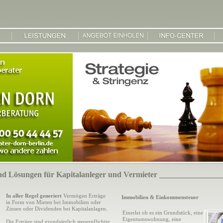
und Lösungen für Kapitalanleger und Vermieter ________________
In aller Regel generiert
Vermögen Erträge
Immobilien & Einkommensteuer
in Form von Mieten bei Immobilien oder
Zinsen oder Dividenden bei Kapitalanlagen.
Einerlei ob es ein Grundstück, eine
Eigentumswohnung, eine
Die Erträge sind grundsätzlich steuerpflichtig