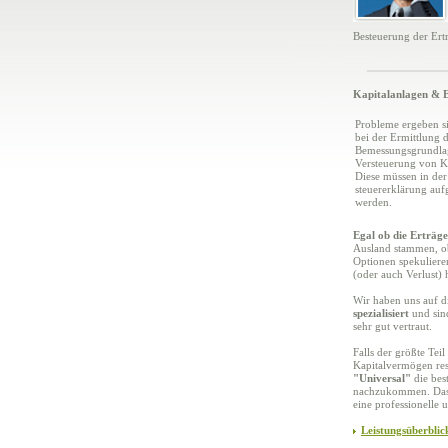
Besteuerung der Ert
Kapitalanlagen & 
Probleme ergeben s
bei der Ermittlung 
Bemessungsgrundlag
Versteuerung von Ka
Diese müssen in d
steuererklärung a
werden.
Egal ob die Erträge
Ausland stammen, ob
Optionen spekulieren
(oder auch Verlust) 
Wir haben uns auf d
spezialisiert
und sind
sehr gut vertraut.
Falls der größte Tei
Kapitalvermögen resu
"Universal"
die bes
nachzukommen. Das i
eine professionelle 
Leistungsüberblic